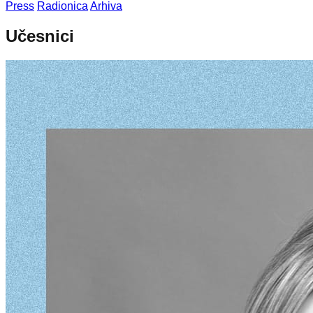
Press
Radionica
Arhiva
Učesnici