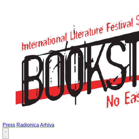
Press
Radionica
Arhiva