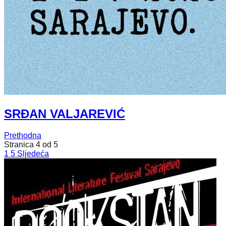
SRĐAN VALJAREVIĆ
Prethodna
Stranica 4 od 5
1
5
Sljedeća