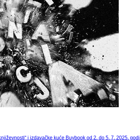
književnosti“ i izdavačke kuće Buybook od 2. do 5. 7. 2025. go