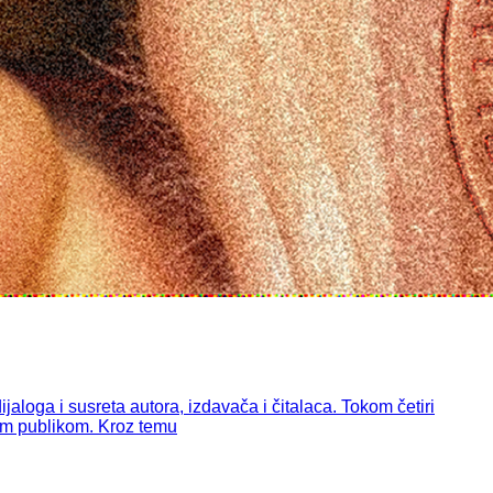
aloga i susreta autora, izdavača i čitalaca. Tokom četiri
jnom publikom. Kroz temu