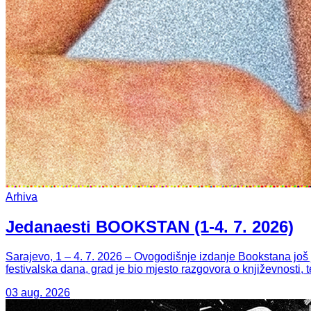
Arhiva
Jedanaesti BOOKSTAN (1-4. 7. 2026)
Sarajevo, 1 – 4. 7. 2026 – Ovogodišnje izdanje Bookstana još j
festivalska dana, grad je bio mjesto razgovora o književnosti, 
03 aug. 2026