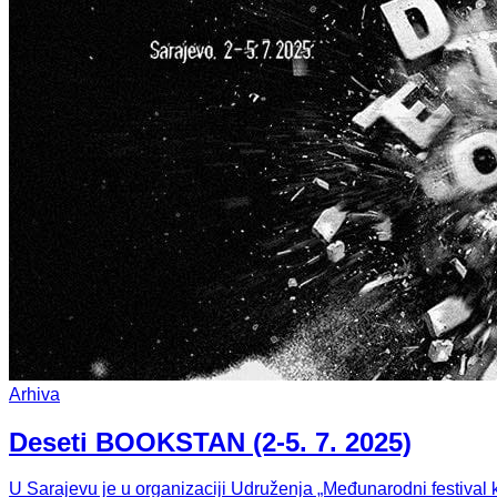
Arhiva
Deseti BOOKSTAN (2-5. 7. 2025)
U Sarajevu je u organizaciji Udruženja „Međunarodni festival 