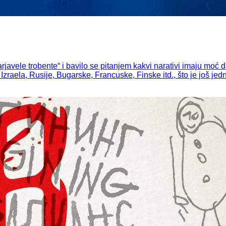
ele trobente“ i bavilo se pitanjem kakvi narativi imaju moć da
, Izraela, Rusije, Bugarske, Francuske, Finske itd., što je još je