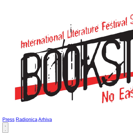
Press
Radionica
Arhiva