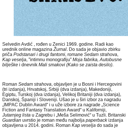
Selvedin Avdić , rođen u Zenici 1969. godine. Radi kao
urednik online magazina
Žurnal
. Do sada je objavio zbirku
priča
Podstanari i drugi fantomi
, romane
Sedam strahova
,
Kap veselja
, ”intimnu monografiju”
Moja fabrika,
Autobusne
bilješke
i dnevnik
Mali smakovi (Kako se zaista desilo)
.
Roman
Sedam strahova
, objavljen je u Bosni i Hercegovini
(tri izdanja), Hrvatskoj, Srbiji (dva izdanja), Makedoniji,
Egiptu, Turskoj (dva izdanja), Velikoj Britaniji (dva izdanja),
Danskoj, Španiji i Sloveniji. Ušao je u širi izbor za nagradu
„IMPAC Dublin Award“ i u uže izbore za nagrade „Science
Fiction and Fantasy Translation Award“ u Kaliforniji,
Jutarnjeg lista
u Zagrebu i „Meša Selimović“ u Tuzli. Britanski
Guardian
uvrstio je roman među najbolja
paperback
izdanja
objavljena u 2014. godini. Roman
Kap veselja
do sada je