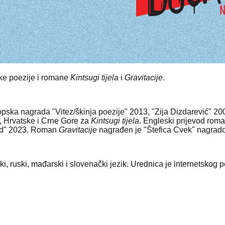
irke poezije i romane
Kintsugi tijela
i
Gravitacije
.
pska nagrada "Vitez/škinja poezije" 2013, "Zija Dizdarević" 20
e, Hrvatske i Crne Gore za
Kintsugi tijela
. Engleski prijevod rom
ard" 2023. Roman
Gravitacije
nagrađen je "Štefica Cvek" nagrad
i, ruski, mađarski i slovenački jezik. Urednica je internetskog p