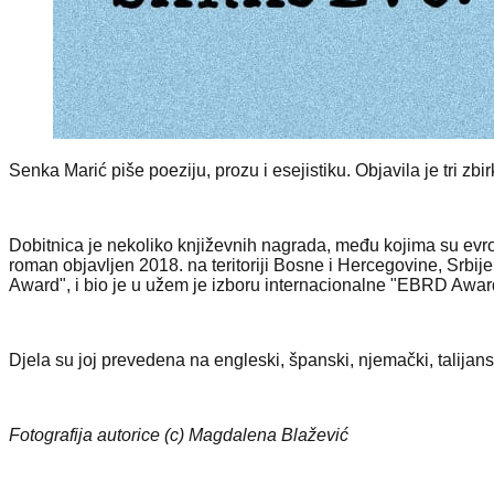
Senka Marić piše poeziju, prozu i esejistiku. Objavila je tri zb
Dobitnica je nekoliko književnih nagrada, među kojima su evro
roman objavljen 2018. na teritoriji Bosne i Hercegovine, Srbij
Award", i bio je u užem je izboru internacionalne "EBRD Aw
Djela su joj prevedena na engleski, španski, njemački, talijansk
Fotografija autorice (c) Magdalena Blažević