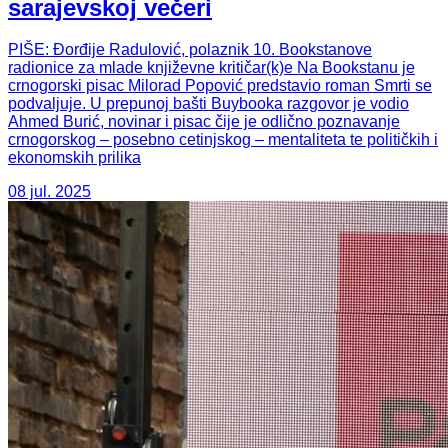
sarajevskoj večeri
PIŠE: Đorđije Radulović, polaznik 10. Bookstanove
radionice za mlade književne kritičar(k)e Na Bookstanu je
crnogorski pisac Milorad Popović predstavio roman Smrti se
podvaljuje. U prepunoj bašti Buybooka razgovor je vodio
Ahmed Burić, novinar i pisac čije je odlično poznavanje
crnogorskog – posebno cetinjskog – mentaliteta te političkih i
ekonomskih prilika
08 jul. 2025