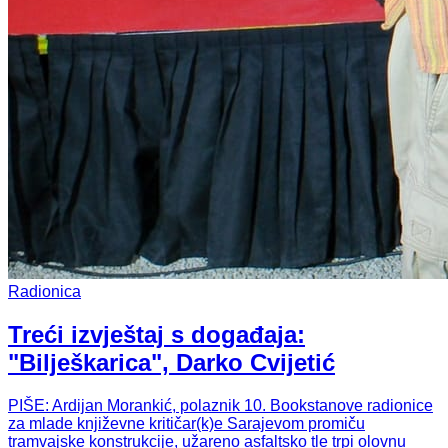
Radionica
Treći izvještaj s događaja:
"Bilješkarica", Darko Cvijetić
PIŠE: Ardijan Morankić, polaznik 10. Bookstanove radionice
za mlade književne kritičar(k)e Sarajevom promiču
tramvajske konstrukcije, užareno asfaltsko tle trpi olovnu