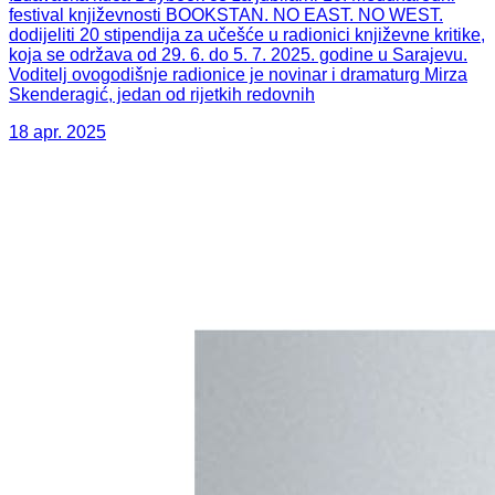
festival književnosti BOOKSTAN. NO EAST. NO WEST.
dodijeliti 20 stipendija za učešće u radionici književne kritike,
koja se održava od 29. 6. do 5. 7. 2025. godine u Sarajevu.
Voditelj ovogodišnje radionice je novinar i dramaturg Mirza
Skenderagić, jedan od rijetkih redovnih
18 apr. 2025