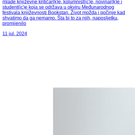
mlade književne kritičar(k)e, kolumnist(ic)e, novinar(k)e i
student(ic)e koja se održava u okviru Međunarodnog
festivala književnosti Bookstan. Život možda i počinje kad
shvatimo da ga nemamo. Šta bi to za njih, naposljetku,
promijenilo
11 jul. 2024