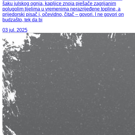
šaku julskog ognja, kapljice znoja pješače zagrijanim
polugolim tijelima u vremenima nerazrijeđene topline, a
prijedorski pisač i, očevidno, čitač – govori. I ne govori on
budzašto, tek da bi
03 jul. 2025