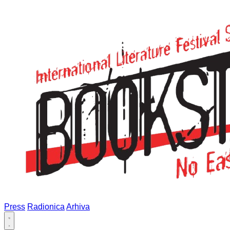
Press
Radionica
Arhiva