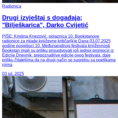
Radionica
Drugi izvještaj s događaja;
"Bilješkarica", Darko Cvijetić
PIŠE: Kristina Knezović, polaznica 10. Bookstanove
radionice za mlade književne kritičar(k)e Dana 03.07.2025
godine posjetioci 10. Međunarodnog festivala književnosti
Bookstan imali su priliku prisustvovati još jednoj promociji iz
Edicije Dnevnik, prepoznatljive edicije ovog festivala, daje
priliku čitateljima da na drugi način se susretnu sa poetikama
njima
03 jul. 2025