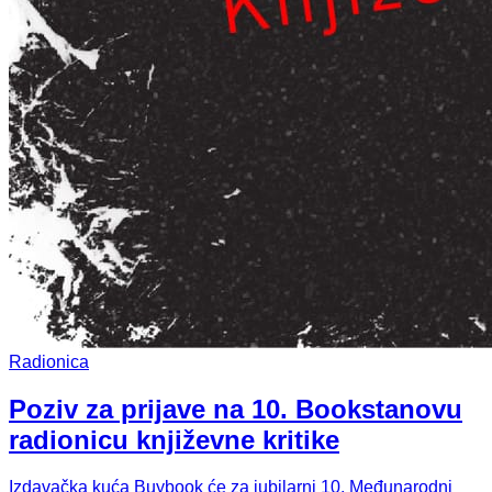
Radionica
Poziv za prijave na 10. Bookstanovu
radionicu književne kritike
Izdavačka kuća Buybook će za jubilarni 10. Međunarodni