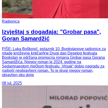
Radionica
Izvještaj s događaja: "Grobar pasa",
Goran Samardžić
PIŠE: Luka Bošković, polaznik 10. Bookstanove radionice za
mlade književne kritičar(k)e Drugi dan Desetog festivala
Bookstan je održana promocija romana Grobar pasa Gorana
Samardžića. Njegov roman je 2024. godine na
Sedamnaestom riječkom festivalu „Vrisak“ dobio nagradu za
najbolji neobjavljeni roman. To je drugi njegov roman,
objavljen oko dvije
08 jul. 2025