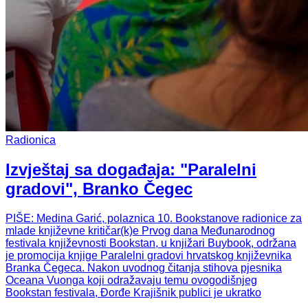
Radionica
Izvještaj sa događaja: "Paralelni
gradovi", Branko Čegec
PIŠE: Medina Garić, polaznica 10. Bookstanove radionice za
mlade književne kritičar(k)e Prvog dana Međunarodnog
festivala književnosti Bookstan, u knjižari Buybook, održana
je promocija knjige Paralelni gradovi hrvatskog književnika
Branka Čegeca. Nakon uvodnog čitanja stihova pjesnika
Oceana Vuonga koji odražavaju temu ovogodišnjeg
Bookstan festivala, Đorđe Krajišnik publici je ukratko