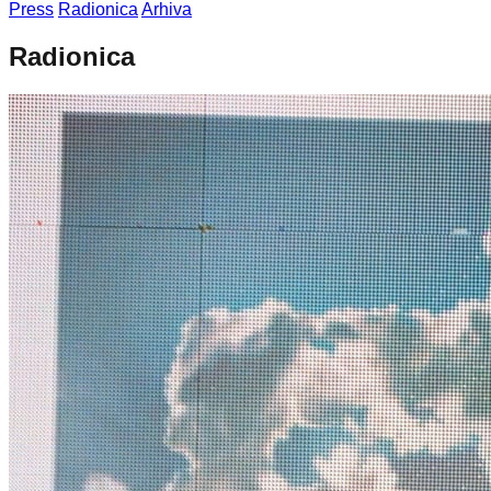
Press
Radionica
Arhiva
Radionica