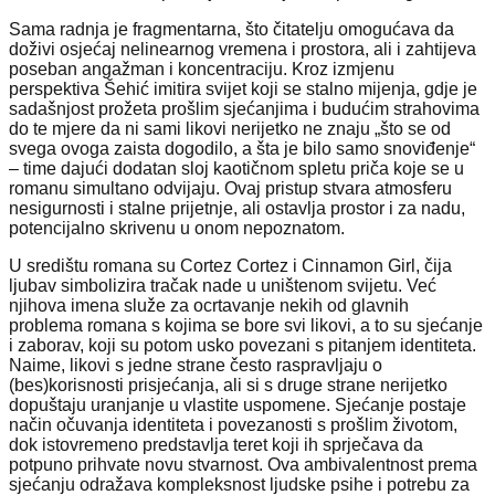
Sama radnja je fragmentarna, što čitatelju omogućava da
doživi osjećaj nelinearnog vremena i prostora, ali i zahtijeva
poseban angažman i koncentraciju. Kroz izmjenu
perspektiva Šehić imitira svijet koji se stalno mijenja, gdje je
sadašnjost prožeta prošlim sjećanjima i budućim strahovima
do te mjere da ni sami likovi nerijetko ne znaju „što se od
svega ovoga zaista dogodilo, a šta je bilo samo snoviđenje“
– time dajući dodatan sloj kaotičnom spletu priča koje se u
romanu simultano odvijaju. Ovaj pristup stvara atmosferu
nesigurnosti i stalne prijetnje, ali ostavlja prostor i za nadu,
potencijalno skrivenu u onom nepoznatom.
U središtu romana su Cortez Cortez i Cinnamon Girl, čija
ljubav simbolizira tračak nade u uništenom svijetu. Već
njihova imena služe za ocrtavanje nekih od glavnih
problema romana s kojima se bore svi likovi, a to su sjećanje
i zaborav, koji su potom usko povezani s pitanjem identiteta.
Naime, likovi s jedne strane često raspravljaju o
(bes)korisnosti prisjećanja, ali si s druge strane nerijetko
dopuštaju uranjanje u vlastite uspomene. Sjećanje postaje
način očuvanja identiteta i povezanosti s prošlim životom,
dok istovremeno predstavlja teret koji ih sprječava da
potpuno prihvate novu stvarnost. Ova ambivalentnost prema
sjećanju odražava kompleksnost ljudske psihe i potrebu za