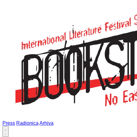
Press
Radionica
Arhiva