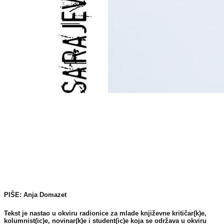
PIŠE: Anja Domazet
Tekst je nastao u okviru radionice za mlade književne kritičar(k)e,
kolumnist(ic)e, novinar(k)e i student(ic)e koja se održava u okviru