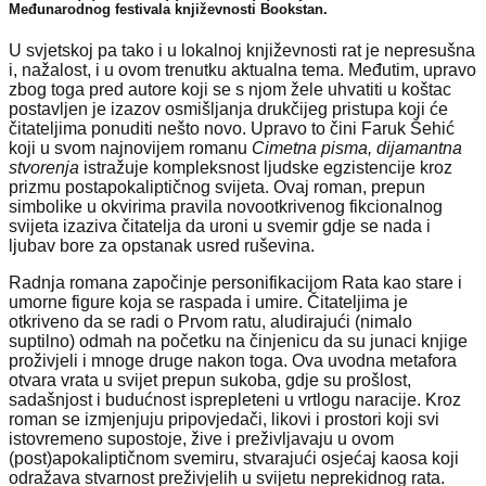
Međunarodnog festivala književnosti Bookstan.
U svjetskoj pa tako i u lokalnoj književnosti rat je nepresušna
i, nažalost, i u ovom trenutku aktualna tema. Međutim, upravo
zbog toga pred autore koji se s njom žele uhvatiti u koštac
postavljen je izazov osmišljanja drukčijeg pristupa koji će
čitateljima ponuditi nešto novo. Upravo to čini Faruk Šehić
koji u svom najnovijem romanu
Cimetna pisma, dijamantna
stvorenja
istražuje kompleksnost ljudske egzistencije kroz
prizmu postapokaliptičnog svijeta. Ovaj roman, prepun
simbolike u okvirima pravila novootkrivenog fikcionalnog
svijeta izaziva čitatelja da uroni u svemir gdje se nada i
ljubav bore za opstanak usred ruševina.
Radnja romana započinje personifikacijom Rata kao stare i
umorne figure koja se raspada i umire. Čitateljima je
otkriveno da se radi o Prvom ratu, aludirajući (nimalo
suptilno) odmah na početku na činjenicu da su junaci knjige
proživjeli i mnoge druge nakon toga. Ova uvodna metafora
otvara vrata u svijet prepun sukoba, gdje su prošlost,
sadašnjost i budućnost isprepleteni u vrtlogu naracije. Kroz
roman se izmjenjuju pripovjedači, likovi i prostori koji svi
istovremeno supostoje, žive i preživljavaju u ovom
(post)apokaliptičnom svemiru, stvarajući osjećaj kaosa koji
odražava stvarnost preživjelih u svijetu neprekidnog rata.