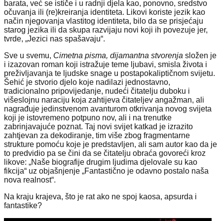
barata, već se ističe i u radnji djela kao, ponovno, sredstvo
očuvanja ili (re)kreiranja identiteta. Likovi koriste jezik kao
način njegovanja vlastitog identiteta, bilo da se prisjećaju
starog jezika ili da skupa razvijaju novi koji ih povezuje jer,
tvrde, „Jezici nas spašavaju“.
Sve u svemu,
Cimetna pisma, dijamantna stvorenja
složen je
i izazovan roman koji istražuje teme ljubavi, smisla života i
preživljavanja te ljudske snage u postapokaliptičnom svijetu.
Šehić je stvorio djelo koje nadilazi jednostavno,
tradicionalno pripovijedanje, nudeći čitatelju duboku i
višeslojnu naraciju koja zahtijeva čitateljev angažman, ali
nagrađuje jedinstvenom avanturom otkrivanja novog svijeta
koji je istovremeno potpuno nov, ali i na trenutke
zabrinjavajuće poznat. Taj novi svijet katkad je izrazito
zahtjevan za dekodiranje, tim više zbog fragmentarne
strukture pomoću koje je predstavljen, ali sam autor kao da je
to predvidio pa se čini da se čitatelju obraća govoreći kroz
likove: „Naše biografije drugim ljudima djelovale su kao
fikcija“ uz objašnjenje „Fantastično je odavno postalo naša
nova realnost“.
Na kraju krajeva, što je rat ako ne spoj kaosa, apsurda i
fantastike?