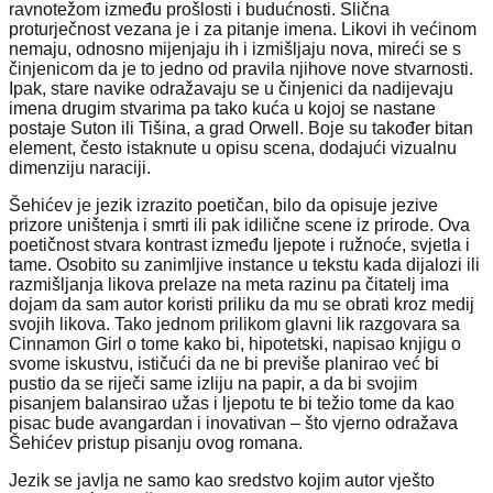
ravnotežom između prošlosti i budućnosti. Slična
proturječnost vezana je i za pitanje imena. Likovi ih većinom
nemaju, odnosno mijenjaju ih i izmišljaju nova, mireći se s
činjenicom da je to jedno od pravila njihove nove stvarnosti.
Ipak, stare navike odražavaju se u činjenici da nadijevaju
imena drugim stvarima pa tako kuća u kojoj se nastane
postaje Suton ili Tišina, a grad Orwell. Boje su također bitan
element, često istaknute u opisu scena, dodajući vizualnu
dimenziju naraciji.
Šehićev je jezik izrazito poetičan, bilo da opisuje jezive
prizore uništenja i smrti ili pak idilične scene iz prirode. Ova
poetičnost stvara kontrast između ljepote i ružnoće, svjetla i
tame. Osobito su zanimljive instance u tekstu kada dijalozi ili
razmišljanja likova prelaze na meta razinu pa čitatelj ima
dojam da sam autor koristi priliku da mu se obrati kroz medij
svojih likova. Tako jednom prilikom glavni lik razgovara sa
Cinnamon Girl o tome kako bi, hipotetski, napisao knjigu o
svome iskustvu, ističući da ne bi previše planirao već bi
pustio da se riječi same izliju na papir, a da bi svojim
pisanjem balansirao užas i ljepotu te bi težio tome da kao
pisac bude avangardan i inovativan – što vjerno odražava
Šehićev pristup pisanju ovog romana.
Jezik se javlja ne samo kao sredstvo kojim autor vješto