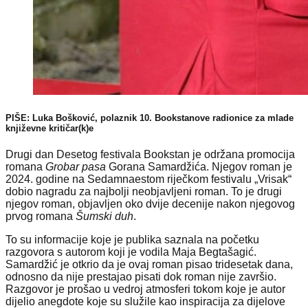
PIŠE: Luka Bošković, polaznik 10. Bookstanove radionice za mlade
književne kritičar(k)e
Drugi dan Desetog festivala Bookstan je održana promocija
romana
Grobar pasa
Gorana Samardžića. Njegov roman je
2024. godine na Sedamnaestom riječkom festivalu „Vrisak“
dobio nagradu za najbolji neobjavljeni roman. To je drugi
njegov roman, objavljen oko dvije decenije nakon njegovog
prvog romana
Šumski duh
.
To su informacije koje je publika saznala na početku
razgovora s autorom koji je vodila Maja Begtašagić.
Samardžić je otkrio da je ovaj roman pisao tridesetak dana,
odnosno da nije prestajao pisati dok roman nije završio.
Razgovor je prošao u vedroj atmosferi tokom koje je autor
dijelio anegdote koje su služile kao inspiracija za dijelove