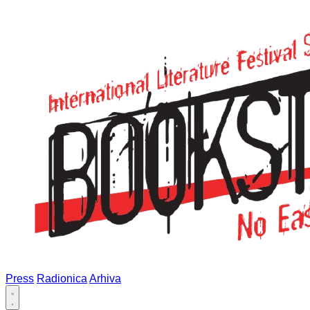
Press
Radionica
Arhiva