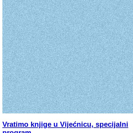
Vratimo knjige u Vijećnicu, specijalni
program