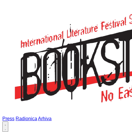
Press
Radionica
Arhiva