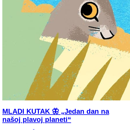
MLADI KUTAK 🦋 „Jedan dan na
našoj plavoj planeti“