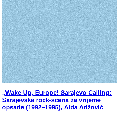
„Wake Up, Europe! Sarajevo Calling:
Sarajevska rock-scena za vrijeme
opsade (1992–1995), Aida Adžović