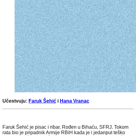
Učestvuju:
Faruk Šehić
i
Hana Vranac
Faruk Šehić je pisac i ribar. Rođen u Bihaću, SFRJ. Tokom
rata bio je pripadnik Armije RBiH kada je i jedanput teško