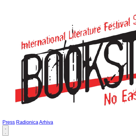
Press
Radionica
Arhiva