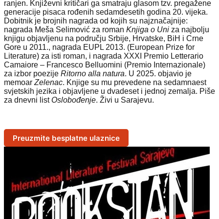
ranjen. Književni kritičari ga smatraju glasom tzv. pregažene
generacije pisaca rođenih sedamdesetih godina 20. vijeka.
Dobitnik je brojnih nagrada od kojih su najznačajnije:
nagrada Meša Selimović za roman
Knjiga o Uni
za najbolju
knjigu objavljenu na području Srbije, Hrvatske, BiH i Crne
Gore u 2011., nagrada EUPL 2013. (European Prize for
Literature) za isti roman, i nagrada XXXI Premio Letterario
Camaiore – Francesco Belluomini (Premio Internazionale)
za izbor poezije
Ritorno alla natura
. U 2025. objavio je
memoar
Zelenac
. Knjige su mu prevedene na sedamnaest
svjetskih jezika i objavljene u dvadeset i jednoj zemalja. Piše
za dnevni list
Oslobođenje
. Živi u Sarajevu.
Preuzmite besplatne ulaznice