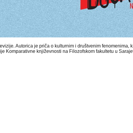
izije. Autorica je priča o kulturnim i društvenim fenomenima, knji
ije Komparativne književnosti na Filozofskom fakultetu u Saraj