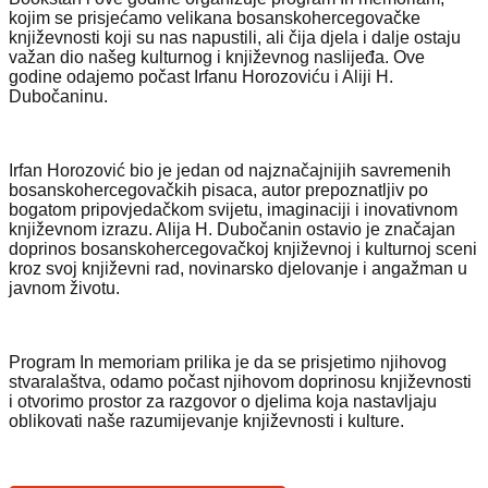
kojim se prisjećamo velikana bosanskohercegovačke
književnosti koji su nas napustili, ali čija djela i dalje ostaju
važan dio našeg kulturnog i književnog naslijeđa. Ove
godine odajemo počast Irfanu Horozoviću i Aliji H.
Dubočaninu.
Irfan Horozović bio je jedan od najznačajnijih savremenih
bosanskohercegovačkih pisaca, autor prepoznatljiv po
bogatom pripovjedačkom svijetu, imaginaciji i inovativnom
književnom izrazu. Alija H. Dubočanin ostavio je značajan
doprinos bosanskohercegovačkoj književnoj i kulturnoj sceni
kroz svoj književni rad, novinarsko djelovanje i angažman u
javnom životu.
Program In memoriam prilika je da se prisjetimo njihovog
stvaralaštva, odamo počast njihovom doprinosu književnosti
i otvorimo prostor za razgovor o djelima koja nastavljaju
oblikovati naše razumijevanje književnosti i kulture.