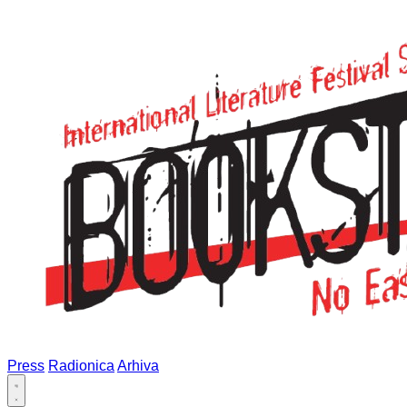
Press
Radionica
Arhiva