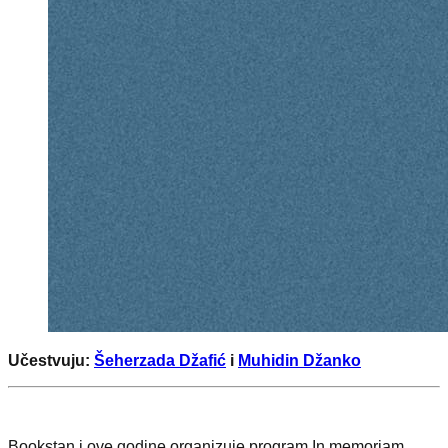
Učestvuju:
Šeherzada Džafić
i
Muhidin Džanko
Bookstan i ove godine organizuje program In memoriam,