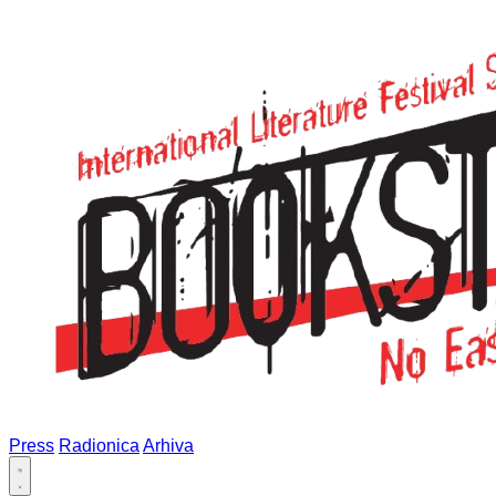
Press
Radionica
Arhiva