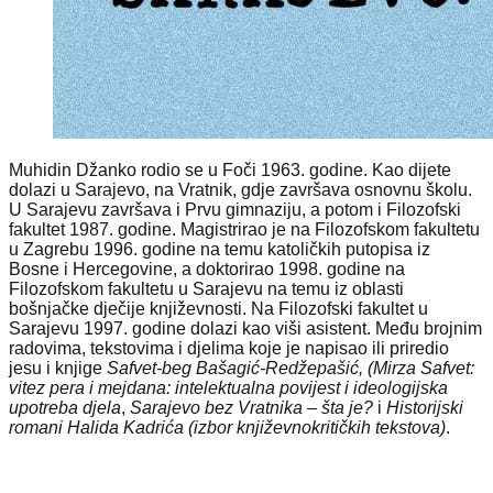
Muhidin Džanko rodio se u Foči 1963. godine. Kao dijete
dolazi u Sarajevo, na Vratnik, gdje završava osnovnu školu.
U Sarajevu završava i Prvu gimnaziju, a potom i Filozofski
fakultet 1987. godine. Magistrirao je na Filozofskom fakultetu
u Zagrebu 1996. godine na temu katoličkih putopisa iz
Bosne i Hercegovine, a doktorirao 1998. godine na
Filozofskom fakultetu u Sarajevu na temu iz oblasti
bošnjačke dječije književnosti. Na Filozofski fakultet u
Sarajevu 1997. godine dolazi kao viši asistent. Među brojnim
radovima, tekstovima i djelima koje je napisao ili priredio
jesu i knjige
Safvet-beg Bašagić-Redžepašić, (Mirza Safvet:
vitez pera i mejdana: intelektualna povijest i ideologijska
upotreba djela
,
Sarajevo bez Vratnika – šta je?
i
Historijski
romani Halida Kadrića (izbor književnokritičkih tekstova)
.