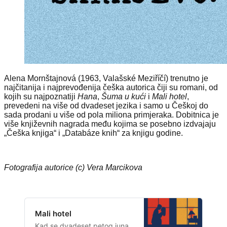
Alena Mornštajnová (1963, Valašské Meziříčí) trenutno je
najčitanija i najprevođenija češka autorica čiji su romani, od
kojih su najpoznatiji
Hana
,
Šuma u kući
i
Mali hotel
,
prevedeni na više od dvadeset jezika i samo u Češkoj do
sada prodani u više od pola miliona primjeraka. Dobitnica je
više književnih nagrada među kojima se posebno izdvajaju
„Češka knjiga“ i „Databáze knih“ za knjigu godine.
Fotografija autorice (c) Vera Marcikova
Mali hotel
Kad se dvadeset petog juna,