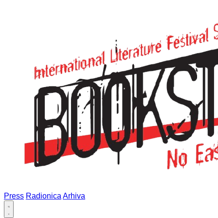
Press
Radionica
Arhiva