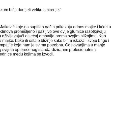
skom biću donijeti veliko smirenje.“
Matković koje na suptilan način prikazuju odnos majke i kćeri u
inova promišljeno i pažljivo ove dvije glumice razotkrivaju
 oživljavajući osjećaj empatije prema svojim bližnjima. Kao
jke, bake ili ostale bližnje kako bi im iskazali svoju brigu i
 empatije koja nam je svima potrebna. Gostovanjima u manje
g svijeta opterećenog standardiziranim profesionalnim
ajednice među kojima se izvodi.