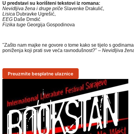
U predstavi su korišteni tekstovi iz romana:
Nevidljiva žena i druge priče
Slavenke Drakulić,
Lisica
Dubravke Ugrešić,
EEG
Daše Drndić
Fizika tuge
Georgija Gospodinova
"Zašto nam majke ne govore o tome kako se tijelo s godinama mi
poniženja koji prati sve veća ravnodušnost?" –
Nevidljiva žena
Preuzmite besplatne ulaznice