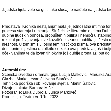
„Ljudska tijela vole se grliti, ako slučajno naiđete na ljudsko b
Predstava "Kronika nestajanja" mala je jednosatna intimna form
procesu starenja i umiranja. Služeći se literarnim djelima Du
dubine ljudskih odnosa, propuštenih prilika i nemoći u stabil
rezultat proživljavanja ove kazališne seanse publika je često 
nježnost. U tom smislu, osim feminističkog pisma, ova predsta
dostupnim mjestima razotkrilo se kako ova predstava još i bol
očekivanjima te da izvan tih okvira još dublje pronalazi put d
Autorski tim:
Scenska izvedba i dramaturgija: Lucija Matković i Maruška Ar
Glazba: Marko Levanić i Ivana Starčević
Tehnička podrška i oblikovanje svjetla: Martin Šatović
Dizajn plakata: Barbara Miše
Fotografije: Luka Dubroja, Jurica Marković
Produkcija: Teatro VeRRdi 2023.