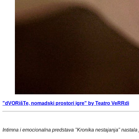
"dVORišTe, nomadski prostori igre" by Teatro VeRRdi
Intimna i emocionalna predstava "Kronika nestajanja" nastal