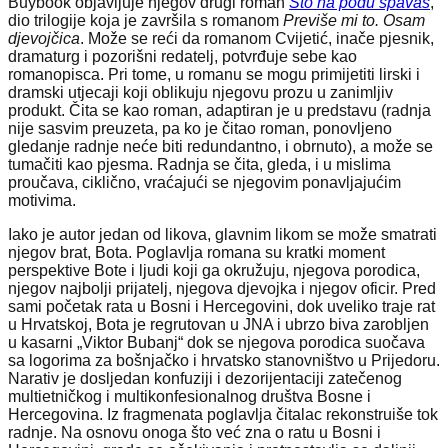
Buybook objavljuje njegov drugi roman
Što na podu spavaš
,
dio trilogije koja je završila s romanom
Previše mi to. Osam
djevojčica
. Može se reći da romanom Cvijetić, inače pjesnik,
dramaturg i pozorišni redatelj, potvrđuje sebe kao
romanopisca. Pri tome, u romanu se mogu primijetiti lirski i
dramski utjecaji koji oblikuju njegovu prozu u zanimljiv
produkt. Čita se kao roman, adaptiran je u predstavu (radnja
nije sasvim preuzeta, pa ko je čitao roman, ponovljeno
gledanje radnje neće biti redundantno, i obrnuto), a može se
tumačiti kao pjesma. Radnja se čita, gleda, i u mislima
proučava, ciklično, vraćajući se njegovim ponavljajućim
motivima.
Iako je autor jedan od likova, glavnim likom se može smatrati
njegov brat, Bota. Poglavlja romana su kratki moment
perspektive Bote i ljudi koji ga okružuju, njegova porodica,
njegov najbolji prijatelj, njegova djevojka i njegov oficir. Pred
sami početak rata u Bosni i Hercegovini, dok uveliko traje rat
u Hrvatskoj, Bota je regrutovan u JNA i ubrzo biva zarobljen
u kasarni „Viktor Bubanj“ dok se njegova porodica suočava
sa logorima za bošnjačko i hrvatsko stanovništvo u Prijedoru.
Narativ je dosljedan konfuziji i dezorijentaciji zatečenog
multietničkog i multikonfesionalnog društva Bosne i
Hercegovina. Iz fragmenata poglavlja čitalac rekonstruiše tok
radnje. Na osnovu onoga što već zna o ratu u Bosni i