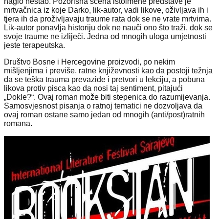
naglo nestao. Pozorišna scena istoimene predstave je
mrtvačnica iz koje Darko, lik-autor, vadi likove, oživljava ih i
tjera ih da proživljavaju traume rata dok se ne vrate mrtvima.
Lik-autor ponavlja historiju dok ne nauči ono što traži, dok se
svoje traume ne izliječi. Jedna od mnogih uloga umjetnosti
jeste terapeutska.
Društvo Bosne i Hercegovine proizvodi, po nekim
mišljenjima i previše, ratne književnosti kao da postoji težnja
da se teška trauma prevaziđe i pretvori u lekciju, a pobuna
likova protiv pisca kao da nosi taj sentiment, pitajući
„Dokle?“. Ovaj roman može biti stepenica do razumijevanja.
Samosvjesnost pisanja o ratnoj tematici ne dozvoljava da
ovaj roman ostane samo jedan od mnogih (anti/post)ratnih
romana.