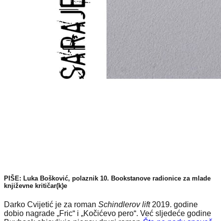
PIŠE: Luka Bošković, polaznik 10. Bookstanove radionice za mlade
književne kritičar(k)e
Darko Cvijetić je za roman
Schindlerov lift
2019. godine
dobio nagrade „Fric“ i „Kočićevo pero“. Već sljedeće godine