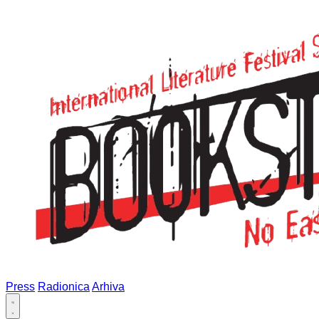
Press
Radionica
Arhiva