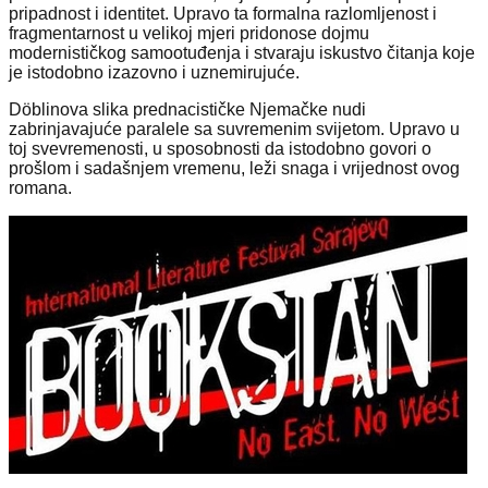
pripadnost i identitet. Upravo ta formalna razlomljenost i
fragmentarnost u velikoj mjeri pridonose dojmu
modernističkog samootuđenja i stvaraju iskustvo čitanja koje
je istodobno izazovno i uznemirujuće.
Döblinova slika prednacističke Njemačke nudi
zabrinjavajuće paralele sa suvremenim svijetom. Upravo u
toj svevremenosti, u sposobnosti da istodobno govori o
prošlom i sadašnjem vremenu, leži snaga i vrijednost ovog
romana.