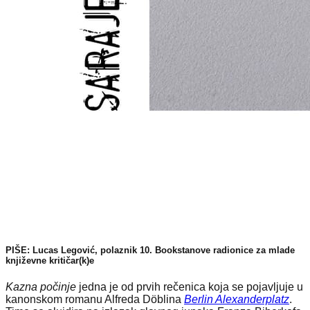
PIŠE: Lucas Legović, polaznik 10. Bookstanove radionice za mlade
književne kritičar(k)e
Kazna počinje
jedna je od prvih rečenica koja se pojavljuje u
kanonskom romanu Alfreda Döblina
Berlin Alexanderplatz
.