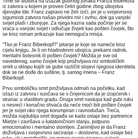
Time se aluidira na izlazak glavnog junaka Franza Biberkofa
iz zatvora u kojem je proveo četiri godine zbog ubojstva
djevojke Ide. Franz zapravo ne želi izići, jer je u svojevrsnoj
sigurnosti zatvora našao prividni mir i svrhu, dok ga vanjski
svijet plaši i zbunjuje. Za njega kazna sada počinje jer se
vraća u vanjski svijet i odlučuje živjeti kao pošten čovjek, što
se kroz roman prikazuje kao nemoguća misija.
“Tko je Franz Biberkopf?” pitanje je koje se nameće kroz
cijelu knjigu. Je li on hladnokrvni ubojica, prekarni radnik,
mentalni bolesnik ili pošten čovjek? Možda je sve od
navedenog, samo čovjek koji proživljava niz simboličkih
smrti u sklopu kojih se gube različiti slojevi njegova identiteta
dok se ne dođe do suštine, tj. samog imena − Franz
Biberkopf.
Prvu simboličku smrt proživljava odmah na početku, kad
izlazi iz zatvora i suočava se s činjenicom da je izopćenik i
stranac u vlastitom gradu. Druga smrt nastupa kad gubi ruku
u nesreći i konačno shvaća da neće moći biti pošten čovjek
jer je svijet oko njega korumpiran i ravnodušan. Treća,
možda najdublja smrt događa se kada ostaje bez partnerice
Mietze i završava u katatoničnom stanju, potpuno
emocionalno i mentalno slomljen. Zanimljivo je da Franz
doživljava i svojevrsno seciranje – doslovno, kad ostaje bez