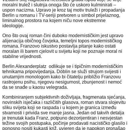
moralni trulež i slutnja onoga što će uskoro kulminirati –
uspon nacizma. Upravo je kroz taj motiv truleži i propadanja
Berlin u romanu i TV-seriji pretvoren u simbol prijelaznog,
liminalnog prostora na kojem niču nove ekstremne
ideologije.
Ono što ovaj roman čini duboko modernističkim jest upravo
alijenacija običnog čovjeka, temeljni topos modernističkog
romana. Franzovo iskustvo postavlja pitanje kako ostati
moralan ili barem cjelovit u svijetu koji ne poznaje moral ni
stabilne vrijednosti.
Berlin Alexanderplatz odlikuje se i tipičnim modernističkim
tehnikama pripovijedanja. Döblin se služi strujom svijesti i
unutarnjim monologom kako bi čitatelju približio Franzovu
rastrojenu psihu, njegovu nesigurnost, zbunjenost i nemoć
da se snađe u kaosu velegrada.
Kombiniranjem subjektivnih doživljaja, fragmenata sjećanja,
novinskih isječaka i različitih glasova, roman stvara slojevitu
sliku svijeta koji se raspada i u kojem je granica između
stvarnosti i privida sve manje jasna. Jedan od takvih detalja
je trenutak kada Franz, potpuno dezorijentiran i nesvjestan
težine svojih postupaka, počinje prodavati nacističko glasilo i
ponosno nositi kukasti križ, uvjeren da je napokon pronašao