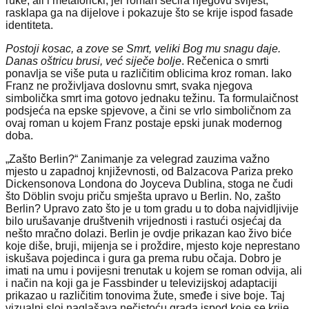
ruke, ali i metaforički, jer roman secira njegovu svijest,
rasklapa ga na dijelove i pokazuje što se krije ispod fasade
identiteta.
Postoji kosac, a zove se Smrt, veliki Bog mu snagu daje.
Danas oštricu brusi, već siječe bolje
. Rečenica o smrti
ponavlja se više puta u različitim oblicima kroz roman. Iako
Franz ne proživljava doslovnu smrt, svaka njegova
simbolička smrt ima gotovo jednaku težinu. Ta formulaičnost
podsjeća na epske spjevove, a čini se vrlo simboličnom za
ovaj roman u kojem Franz postaje epski junak modernog
doba.
„Zašto Berlin?“ Zanimanje za velegrad zauzima važno
mjesto u zapadnoj književnosti, od Balzacova Pariza preko
Dickensonova Londona do Joyceva Dublina, stoga ne čudi
što Döblin svoju priču smješta upravo u Berlin. No, zašto
Berlin? Upravo zato što je u tom gradu u to doba najvidljivije
bilo urušavanje društvenih vrijednosti i rastući osjećaj da
nešto mračno dolazi. Berlin je ovdje prikazan kao živo biće
koje diše, bruji, mijenja se i proždire, mjesto koje neprestano
iskušava pojedinca i gura ga prema rubu očaja. Dobro je
imati na umu i povijesni trenutak u kojem se roman odvija, ali
i način na koji ga je Fassbinder u televizijskoj adaptaciji
prikazao u različitim tonovima žute, smeđe i sive boje. Taj
vizualni sloj naglašava nečistoću grada ispod koje se krije