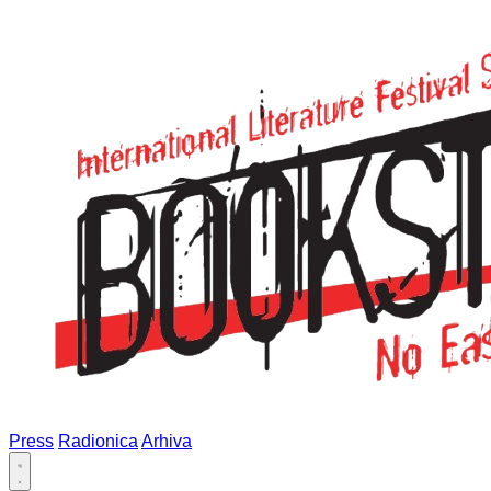
Press
Radionica
Arhiva