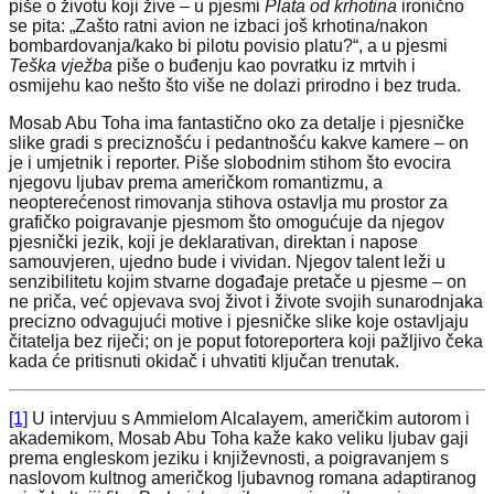
piše o životu koji žive – u pjesmi
Plata od krhotina
ironično
se pita: „Zašto ratni avion ne izbaci još krhotina/nakon
bombardovanja/kako bi pilotu povisio platu?“, a u pjesmi
Teška vježba
piše o buđenju kao povratku iz mrtvih i
osmijehu kao nešto što više ne dolazi prirodno i bez truda.
Mosab Abu Toha ima fantastično oko za detalje i pjesničke
slike gradi s preciznošću i pedantnošću kakve kamere – on
je i umjetnik i reporter. Piše slobodnim stihom što evocira
njegovu ljubav prema američkom romantizmu, a
neopterećenost rimovanja stihova ostavlja mu prostor za
grafičko poigravanje pjesmom što omogućuje da njegov
pjesnički jezik, koji je deklarativan, direktan i napose
samouvjeren, ujedno bude i vividan. Njegov talent leži u
senzibilitetu kojim stvarne događaje pretače u pjesme – on
ne priča, već opjevava svoj život i živote svojih sunarodnjaka
precizno odvagujući motive i pjesničke slike koje ostavljaju
čitatelja bez riječi; on je poput fotoreportera koji pažljivo čeka
kada će pritisnuti okidač i uhvatiti ključan trenutak.
[1]
U intervjuu s Ammielom Alcalayem, američkim autorom i
akademikom, Mosab Abu Toha kaže kako veliku ljubav gaji
prema engleskom jeziku i književnosti, a poigravanjem s
naslovom kultnog američkog ljubavnog romana adaptiranog