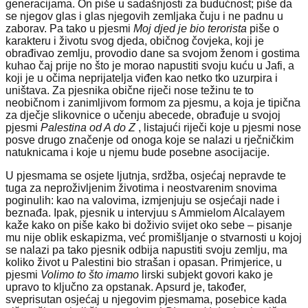
generacijama. On piše u sadašnjosti za budućnost; piše da
se njegov glas i glas njegovih zemljaka čuju i ne padnu u
zaborav. Pa tako u pjesmi
Moj djed je bio terorista
piše o
karakteru i životu svog djeda, običnog čovjeka, koji je
obrađivao zemlju, provodio dane sa svojom ženom i gostima
kuhao čaj prije no što je morao napustiti svoju kuću u Jafi, a
koji je u očima neprijatelja viđen kao netko tko uzurpira i
uništava. Za pjesnika obične riječi nose težinu te to
neobičnom i zanimljivom formom za pjesmu, a koja je tipična
za dječje slikovnice o učenju abecede, obrađuje u svojoj
pjesmi
Palestina
od A do Z
, listajući riječi koje u pjesmi nose
posve drugo značenje od onoga koje se nalazi u rječničkim
natuknicama i koje u njemu bude posebne asocijacije.
U pjesmama se osjete ljutnja, srdžba, osjećaj nepravde te
tuga za neproživljenim životima i neostvarenim snovima
poginulih: kao na valovima, izmjenjuju se osjećaji nade i
beznađa. Ipak, pjesnik u intervjuu s Ammielom Alcalayem
kaže kako on piše kako bi doživio svijet oko sebe – pisanje
mu nije oblik eskapizma, već promišljanje o stvarnosti u kojoj
se nalazi pa tako pjesnik odbija napustiti svoju zemlju, ma
koliko život u Palestini bio strašan i opasan. Primjerice, u
pjesmi
Volimo to što imamo
lirski subjekt govori kako je
upravo to ključno za opstanak. Apsurd je, također,
sveprisutan osjećaj u njegovim pjesmama, posebice kada