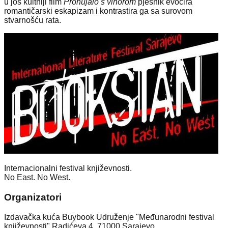
u još kultniji film
Prohujalo s vihorom
pjesnik evocira
romantičarski eskapizam i kontrastira ga sa surovom
stvarnošću rata.
Internacionalni festival književnosti.
No East. No West.
Organizatori
Izdavačka kuća Buybook Udruženje "Međunarodni festival
književnosti" Radićeva 4, 71000 Sarajevo