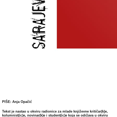
PIŠE: Anja Opačić
Tekst je nastao u okviru radionice za mlade književne kritičar(k)e,
kolumnist(ic)e, novinar(k)e i student(ic)e koja se održava u okviru