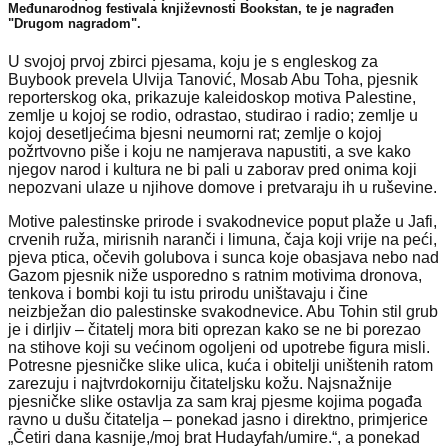
Međunarodnog festivala književnosti Bookstan, te je nagrađen
"Drugom nagradom".
U svojoj prvoj zbirci pjesama, koju je s engleskog za
Buybook prevela Ulvija Tanović, Mosab Abu Toha, pjesnik
reporterskog oka, prikazuje kaleidoskop motiva Palestine,
zemlje u kojoj se rodio, odrastao, studirao i radio; zemlje u
kojoj desetljećima bjesni neumorni rat; zemlje o kojoj
požrtvovno piše i koju ne namjerava napustiti, a sve kako
njegov narod i kultura ne bi pali u zaborav pred onima koji
nepozvani ulaze u njihove domove i pretvaraju ih u ruševine.
Motive palestinske prirode i svakodnevice poput plaže u Jafi,
crvenih ruža, mirisnih naranči i limuna, čaja koji vrije na peći,
pjeva ptica, očevih golubova i sunca koje obasjava nebo nad
Gazom pjesnik niže usporedno s ratnim motivima dronova,
tenkova i bombi koji tu istu prirodu uništavaju i čine
neizbježan dio palestinske svakodnevice. Abu Tohin stil grub
je i dirljiv – čitatelj mora biti oprezan kako se ne bi porezao
na stihove koji su većinom ogoljeni od upotrebe figura misli.
Potresne pjesničke slike ulica, kuća i obitelji uništenih ratom
zarezuju i najtvrdokorniju čitateljsku kožu. Najsnažnije
pjesničke slike ostavlja za sam kraj pjesme kojima pogađa
ravno u dušu čitatelja – ponekad jasno i direktno, primjerice
„Četiri dana kasnije,/moj brat Hudayfah/umire.“, a ponekad