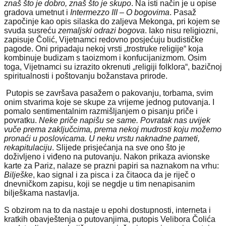
znaš što je dobro, znaš što je skupo
. Na isti način je u opise
gradova umetnut i
Intermezzo III
–
O bogovima
. Pasaž
započinje kao opis silaska do zaljeva Mekonga, pri kojem se
svuda susreću
zemaljski odrazi bogova
. Iako nisu religiozni,
zapisuje Čolić, Vijetnamci redovno posjećuju budističke
pagode. Oni pripadaju nekoj vrsti „trostruke religije“ koja
kombinuje budizam s taoizmom i konfucijanizmom. Osim
toga, Vijetnamci su izrazito okrenuti „religiji folklora“, bazičnoj
spiritualnosti i poštovanju božanstava prirode.
Putopis se završava pasažem o pakovanju, torbama, svim
onim stvarima koje se skupe za vrijeme jednog putovanja. I
pomalo sentimentalnim razmišljanjem o pisanju priče i
povratku.
Neke priče napišu se same. Povratak nas uvijek
vuče prema zaključcima, prema nekoj mudrosti koju možemo
pronaći u poslovicama. U neku vrstu naknadne pameti,
rekapitulaciju
. Slijede prisjećanja na sve ono što je
doživljeno i viđeno na putovanju. Nakon prikaza avionske
karte za Pariz, nalaze se prazni papiri sa naznakom na vrhu:
Bilješke
, kao signal i za pisca i za čitaoca da je riječ o
dnevničkom zapisu, koji se negdje u tim nenapisanim
bilješkama nastavlja.
S obzirom na to da nastaje u epohi dostupnosti, interneta i
kratkih obavještenja o putovanjima, putopis Velibora Čolića