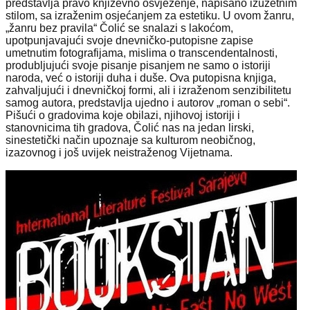
predstavlja pravo književno osvježenje, napisano izuzetnim
stilom, sa izraženim osjećanjem za estetiku. U ovom žanru,
„žanru bez pravila“ Čolić se snalazi s lakoćom,
upotpunjavajući svoje dnevničko-putopisne zapise
umetnutim fotografijama, mislima o transcendentalnosti,
produbljujući svoje pisanje pisanjem ne samo o istoriji
naroda, već o istoriji duha i duše. Ova putopisna knjiga,
zahvaljujući i dnevničkoj formi, ali i izraženom senzibilitetu
samog autora, predstavlja ujedno i autorov „roman o sebi“.
Pišući o gradovima koje obilazi, njihovoj istoriji i
stanovnicima tih gradova, Čolić nas na jedan lirski,
sinestetički način upoznaje sa kulturom neobičnog,
izazovnog i još uvijek neistraženog Vijetnama.