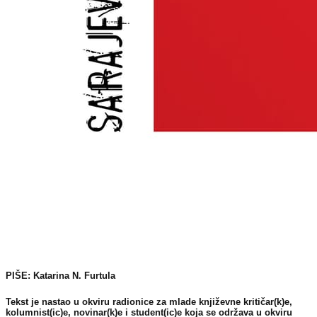
PIŠE: Katarina N. Furtula
Tekst je nastao u okviru radionice za mlade književne kritičar(k)e,
kolumnist(ic)e, novinar(k)e i student(ic)e koja se održava u okviru