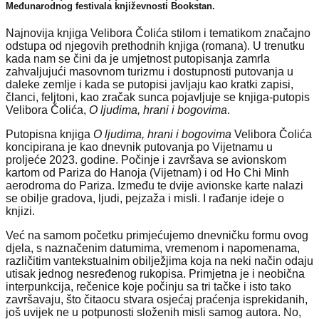
Međunarodnog festivala književnosti Bookstan.
Najnovija knjiga Velibora Čolića stilom i tematikom značajno
odstupa od njegovih prethodnih knjiga (romana). U trenutku
kada nam se čini da je umjetnost putopisanja zamrla
zahvaljujući masovnom turizmu i dostupnosti putovanja u
daleke zemlje i kada se putopisi javljaju kao kratki zapisi,
članci, feljtoni, kao zračak sunca pojavljuje se knjiga-putopis
Velibora Čolića,
O ljudima, hrani i bogovima
.
Putopisna knjiga
O ljudima, hrani i bogovima
Velibora Čolića
koncipirana je kao dnevnik putovanja po Vijetnamu u
proljeće 2023. godine. Počinje i završava se avionskom
kartom od Pariza do Hanoja (Vijetnam) i od Ho Chi Minh
aerodroma do Pariza. Između te dvije avionske karte nalazi
se obilje gradova, ljudi, pejzaža i misli. I rađanje ideje o
knjizi.
Već na samom početku primjećujemo dnevničku formu ovog
djela, s naznačenim datumima, vremenom i napomenama,
različitim vantekstualnim obilježjima koja na neki način odaju
utisak jednog nesređenog rukopisa. Primjetna je i neobična
interpunkcija, rečenice koje počinju sa tri tačke i isto tako
završavaju, što čitaocu stvara osjećaj praćenja isprekidanih,
još uvijek ne u potpunosti složenih misli samog autora. No,