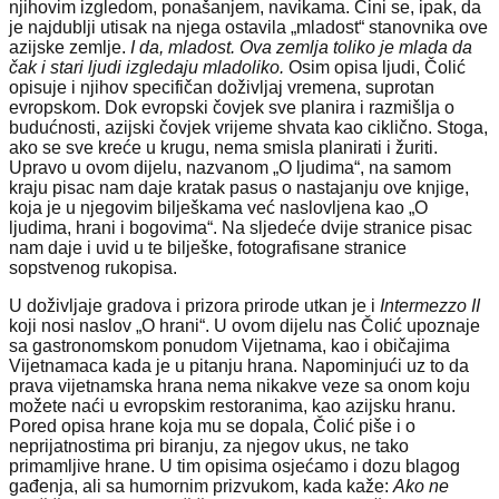
njihovim izgledom, ponašanjem, navikama. Čini se, ipak, da
je najdublji utisak na njega ostavila „mladost“ stanovnika ove
azijske zemlje.
I da, mladost. Ova zemlja toliko je mlada da
čak i stari ljudi izgledaju mladoliko.
Osim opisa ljudi, Čolić
opisuje i njihov specifičan doživljaj vremena, suprotan
evropskom. Dok evropski čovjek sve planira i razmišlja o
budućnosti, azijski čovjek vrijeme shvata kao ciklično. Stoga,
ako se sve kreće u krugu, nema smisla planirati i žuriti.
Upravo u ovom dijelu, nazvanom „O ljudima“, na samom
kraju pisac nam daje kratak pasus o nastajanju ove knjige,
koja je u njegovim bilješkama već naslovljena kao „O
ljudima, hrani i bogovima“. Na sljedeće dvije stranice pisac
nam daje i uvid u te bilješke, fotografisane stranice
sopstvenog rukopisa.
U doživljaje gradova i prizora prirode utkan je i
Intermezzo II
koji nosi naslov „O hrani“. U ovom dijelu nas Čolić upoznaje
sa gastronomskom ponudom Vijetnama, kao i običajima
Vijetnamaca kada je u pitanju hrana. Napominjući uz to da
prava vijetnamska hrana nema nikakve veze sa onom koju
možete naći u evropskim restoranima, kao azijsku hranu.
Pored opisa hrane koja mu se dopala, Čolić piše i o
neprijatnostima pri biranju, za njegov ukus, ne tako
primamljive hrane. U tim opisima osjećamo i dozu blagog
gađenja, ali sa humornim prizvukom, kada kaže:
Ako ne