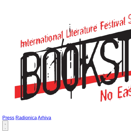
Press
Radionica
Arhiva