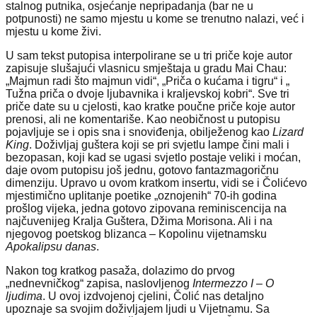
stalnog putnika, osjećanje nepripadanja (bar ne u
potpunosti) ne samo mjestu u kome se trenutno nalazi, već i
mjestu u kome živi.
U sam tekst putopisa interpolirane se u tri priče koje autor
zapisuje slušajući vlasnicu smještaja u gradu Mai Chau:
„Majmun radi što majmun vidi“, „Priča o kućama i tigru“ i „
Tužna priča o dvoje ljubavnika i kraljevskoj kobri“. Sve tri
priče date su u cjelosti, kao kratke poučne priče koje autor
prenosi, ali ne komentariše. Kao neobičnost u putopisu
pojavljuje se i opis sna i snoviđenja, obilježenog kao
Lizard
King
. Doživljaj guštera koji se pri svjetlu lampe čini mali i
bezopasan, koji kad se ugasi svjetlo postaje veliki i moćan,
daje ovom putopisu još jednu, gotovo fantazmagoričnu
dimenziju. Upravo u ovom kratkom insertu, vidi se i Čolićevo
mjestimično uplitanje poetike „oznojenih“ 70-ih godina
prošlog vijeka, jedna gotovo zipovana reminiscencija na
najčuvenijeg Kralja Guštera, Džima Morisona. Ali i na
njegovog poetskog blizanca – Kopolinu vijetnamsku
Apokalipsu danas
.
Nakon tog kratkog pasaža, dolazimo do prvog
„nednevničkog“ zapisa, naslovljenog
Intermezzo I – O
ljudima
. U ovoj izdvojenoj cjelini, Čolić nas detaljno
upoznaje sa svojim doživljajem ljudi u Vijetnamu. Sa