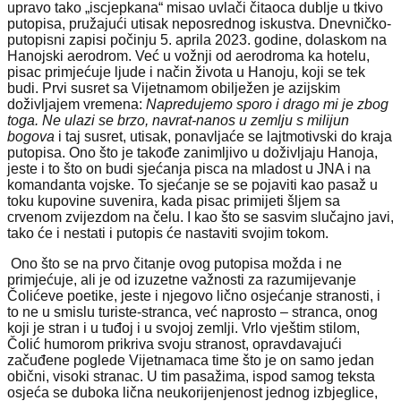
upravo tako „iscjepkana“ misao uvlači čitaoca dublje u tkivo
putopisa, pružajući utisak neposrednog iskustva. Dnevničko-
putopisni zapisi počinju 5. aprila 2023. godine, dolaskom na
Hanojski aerodrom. Već u vožnji od aerodroma ka hotelu,
pisac primjećuje ljude i način života u Hanoju, koji se tek
budi. Prvi susret sa Vijetnamom obilježen je azijskim
doživljajem vremena:
Napredujemo sporo i drago mi je zbog
toga. Ne ulazi se brzo, navrat-nanos u zemlju s milijun
bogova
i taj susret, utisak, ponavljaće se lajtmotivski do kraja
putopisa. Ono što je takođe zanimljivo u doživljaju Hanoja,
jeste i to što on budi sjećanja pisca na mladost u JNA i na
komandanta vojske. To sjećanje se se pojaviti kao pasaž u
toku kupovine suvenira, kada pisac primijeti šljem sa
crvenom zvijezdom na čelu. I kao što se sasvim slučajno javi,
tako će i nestati i putopis će nastaviti svojim tokom.
Ono što se na prvo čitanje ovog putopisa možda i ne
primjećuje, ali je od izuzetne važnosti za razumijevanje
Čolićeve poetike, jeste i njegovo lično osjećanje stranosti, i
to ne u smislu turiste-stranca, već naprosto – stranca, onog
koji je stran i u tuđoj i u svojoj zemlji. Vrlo vještim stilom,
Čolić humorom prikriva svoju stranost, opravdavajući
začuđene poglede Vijetnamaca time što je on samo jedan
obični, visoki stranac. U tim pasažima, ispod samog teksta
osjeća se duboka lična neukorijenjenost jednog izbjeglice,