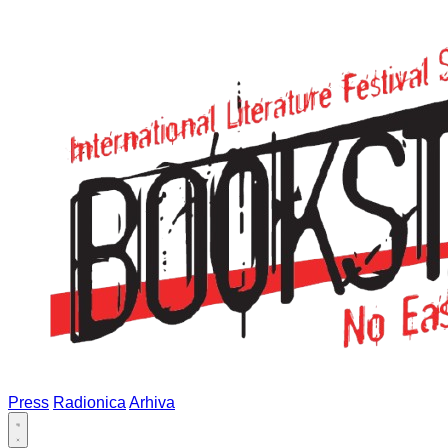
Press
Radionica
Arhiva