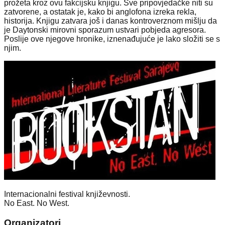
prožeta kroz ovu fakcijsku knjigu. Sve pripovjedačke niti su
zatvorene, a ostatak je, kako bi anglofona izreka rekla,
historija. Knjigu zatvara još i danas kontroverznom mišlju da
je Daytonski mirovni sporazum ustvari pobjeda agresora.
Poslije ove njegove hronike, iznenađujuće je lako složiti se s
njim.
Internacionalni festival književnosti.
No East. No West.
Organizatori