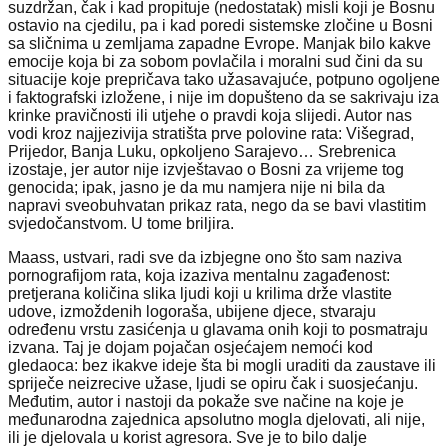
suzdržan, čak i kad propituje (nedostatak) misli koji je Bosnu
ostavio na cjedilu, pa i kad poredi sistemske zločine u Bosni
sa sličnima u zemljama zapadne Evrope. Manjak bilo kakve
emocije koja bi za sobom povlačila i moralni sud čini da su
situacije koje prepričava tako užasavajuće, potpuno ogoljene
i faktografski izložene, i nije im dopušteno da se sakrivaju iza
krinke pravičnosti ili utjehe o pravdi koja slijedi. Autor nas
vodi kroz najjezivija stratišta prve polovine rata: Višegrad,
Prijedor, Banja Luku, opkoljeno Sarajevo… Srebrenica
izostaje, jer autor nije izvještavao o Bosni za vrijeme tog
genocida; ipak, jasno je da mu namjera nije ni bila da
napravi sveobuhvatan prikaz rata, nego da se bavi vlastitim
svjedočanstvom. U tome briljira.
Maass, ustvari, radi sve da izbjegne ono što sam naziva
pornografijom rata, koja izaziva mentalnu zagađenost:
pretjerana količina slika ljudi koji u krilima drže vlastite
udove, izmoždenih logoraša, ubijene djece, stvaraju
određenu vrstu zasićenja u glavama onih koji to posmatraju
izvana. Taj je dojam pojačan osjećajem nemoći kod
gledaoca: bez ikakve ideje šta bi mogli uraditi da zaustave ili
spriječe neizrecive užase, ljudi se opiru čak i suosjećanju.
Međutim, autor i nastoji da pokaže sve načine na koje je
međunarodna zajednica apsolutno mogla djelovati, ali nije,
ili je djelovala u korist agresora. Sve je to bilo dalje