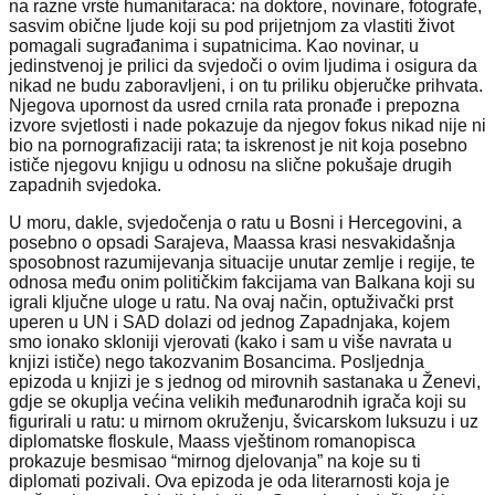
na razne vrste humanitaraca: na doktore, novinare, fotografe,
sasvim obične ljude koji su pod prijetnjom za vlastiti život
pomagali sugrađanima i supatnicima. Kao novinar, u
jedinstvenoj je prilici da svjedoči o ovim ljudima i osigura da
nikad ne budu zaboravljeni, i on tu priliku objeručke prihvata.
Njegova upornost da usred crnila rata pronađe i prepozna
izvore svjetlosti i nade pokazuje da njegov fokus nikad nije ni
bio na pornografizaciji rata; ta iskrenost je nit koja posebno
ističe njegovu knjigu u odnosu na slične pokušaje drugih
zapadnih svjedoka.
U moru, dakle, svjedočenja o ratu u Bosni i Hercegovini, a
posebno o opsadi Sarajeva, Maassa krasi nesvakidašnja
sposobnost razumijevanja situacije unutar zemlje i regije, te
odnosa među onim političkim fakcijama van Balkana koji su
igrali ključne uloge u ratu. Na ovaj način, optuživački prst
uperen u UN i SAD dolazi od jednog Zapadnjaka, kojem
smo ionako skloniji vjerovati (kako i sam u više navrata u
knjizi ističe) nego takozvanim Bosancima. Posljednja
epizoda u knjizi je s jednog od mirovnih sastanaka u Ženevi,
gdje se okuplja većina velikih međunarodnih igrača koji su
figurirali u ratu: u mirnom okruženju, švicarskom luksuzu i uz
diplomatske floskule, Maass vještinom romanopisca
prokazuje besmisao “mirnog djelovanja” na koje su ti
diplomati pozivali. Ova epizoda je oda literarnosti koja je