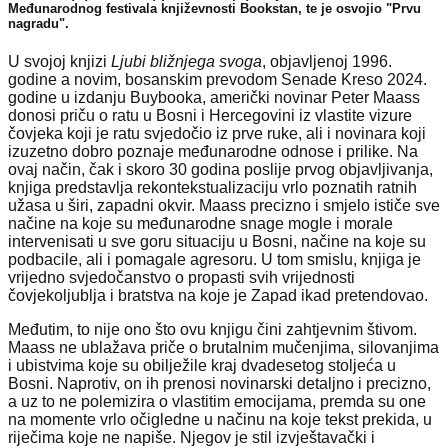
Međunarodnog festivala književnosti Bookstan, te je osvojio "Prvu
nagradu".
U svojoj knjizi
Ljubi bližnjega svoga
, objavljenoj 1996.
godine a novim, bosanskim prevodom Senade Kreso 2024.
godine u izdanju Buybooka, američki novinar Peter Maass
donosi priču o ratu u Bosni i Hercegovini iz vlastite vizure
čovjeka koji je ratu svjedočio iz prve ruke, ali i novinara koji
izuzetno dobro poznaje međunarodne odnose i prilike. Na
ovaj način, čak i skoro 30 godina poslije prvog objavljivanja,
knjiga predstavlja rekontekstualizaciju vrlo poznatih ratnih
užasa u širi, zapadni okvir. Maass precizno i smjelo ističe sve
načine na koje su međunarodne snage mogle i morale
intervenisati u sve goru situaciju u Bosni, načine na koje su
podbacile, ali i pomagale agresoru. U tom smislu, knjiga je
vrijedno svjedočanstvo o propasti svih vrijednosti
čovjekoljublja i bratstva na koje je Zapad ikad pretendovao.
Međutim, to nije ono što ovu knjigu čini zahtjevnim štivom.
Maass ne ublažava priče o brutalnim mučenjima, silovanjima
i ubistvima koje su obilježile kraj dvadesetog stoljeća u
Bosni. Naprotiv, on ih prenosi novinarski detaljno i precizno,
a uz to ne polemizira o vlastitim emocijama, premda su one
na momente vrlo očigledne u načinu na koje tekst prekida, u
riječima koje ne napiše. Njegov je stil izvještavački i