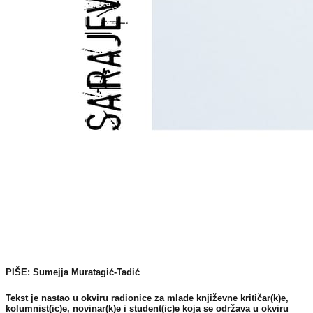
PIŠE: Sumejja Muratagić-Tadić
Tekst je nastao u okviru radionice za mlade književne kritičar(k)e,
kolumnist(ic)e, novinar(k)e i student(ic)e koja se održava u okviru