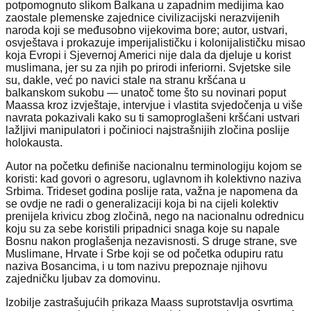
potpomognuto slikom Balkana u zapadnim medijima kao
zaostale plemenske zajednice civilizacijski nerazvijenih
naroda koji se međusobno vijekovima bore; autor, ustvari,
osvještava i prokazuje imperijalističku i kolonijalističku misao
koja Evropi i Sjevernoj Americi nije dala da djeluje u korist
muslimana, jer su za njih po prirodi inferiorni. Svjetske sile
su, dakle, već po navici stale na stranu kršćana u
balkanskom sukobu — unatoč tome što su novinari poput
Maassa kroz izvještaje, intervjue i vlastita svjedočenja u više
navrata pokazivali kako su ti samoproglašeni kršćani ustvari
lažljivi manipulatori i počinioci najstrašnijih zločina poslije
holokausta.
Autor na početku definiše nacionalnu terminologiju kojom se
koristi: kad govori o agresoru, uglavnom ih kolektivno naziva
Srbima. Trideset godina poslije rata, važna je napomena da
se ovdje ne radi o generalizaciji koja bi na cijeli kolektiv
prenijela krivicu zbog zločinā, nego na nacionalnu odrednicu
koju su za sebe koristili pripadnici snaga koje su napale
Bosnu nakon proglašenja nezavisnosti. S druge strane, sve
Muslimane, Hrvate i Srbe koji se od početka odupiru ratu
naziva Bosancima, i u tom nazivu prepoznaje njihovu
zajedničku ljubav za domovinu.
Izobilje zastrašujućih prikaza Maass suprotstavlja osvrtima