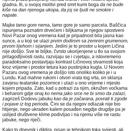
gladna. Ili, u svojoj molitvi pred smrt kumi boga
da ne bude
kiše na dan njenoga ukopa, da joj se ljudi ne smokre i
napate
.
Majke
tamo
gore
nema, tamo gore je samo parcela. Baščica
ispunjena poznatim drvećem i biljkama je njegov spostveni
Novi Pazar onog vremena kad je pripadnost bila jasna kao
sunce, a u koji se ulazi
prvim dodirom sa zemnim grumenom,
prvom lijehom i sijanjem.
Jedini je to prostor u kojem Ličina
nije
došljo.
Sve te biljke, čvrsto ukorijenjene u tlo sa svojom
prilagodljivosti rastu, razvijaju se i cvjetaju, a istovremeno
paradoksalno postavljaju kontrast Ličinovoj stvarnosti koja
kroz vrijeme i prostor tetura kao pustinjska kugla. U Novom
Pazaru ovog vremena je
došljo
isto onoliko koliko je i u
Lundu. Kad mahne rukom i otvori vrata tog vrta, on sklanja
zavjesu teatarske pozornice i ulazi u ono vrijeme i mjesto
kojem pripada. Zato, kad u potrazi za njim, okružen voćkama
i beharom gdje onaj
ko nema jako srce ne bi smio da zalazi,
zagrizeš Dodovu jabuku
kao da je začarana, povrati ti zgode
i pojave iz tog perioda.
Čini se da njegov odlazak nije bio
htijenje, nego ukraden kalem posađen negdje drugdje pa je
uslijed društvene klime podivljao i na njemu više ne rastu
jabuke, nego riječi.
Kako to dnevnik i diktira, pisan je tehnikom toka svijesti, ali