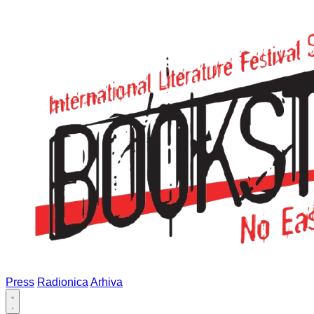
Press
Radionica
Arhiva