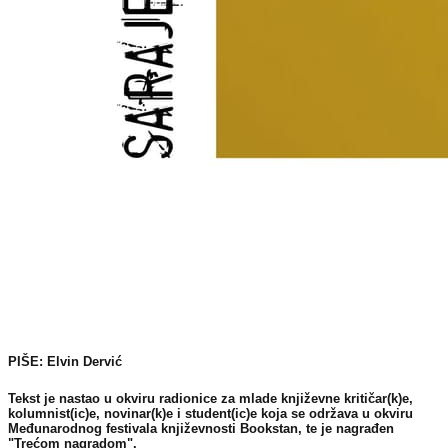
PIŠE: Elvin Dervić
Tekst je nastao u okviru radionice za mlade književne kritičar(k)e,
kolumnist(ic)e, novinar(k)e i student(ic)e koja se održava u okviru
Međunarodnog festivala književnosti Bookstan, te je nagrađen
"Trećom nagradom".