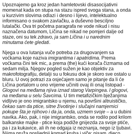
Upoznajemo ga kroz jedan hamletovski disasocijativni
momenat kada on stupa na stazu ispred svoga stana, a onda
u kurzivim slovima odlazi i desno i lijevo, intelektualno
informisano o svakom zavlačku, a duševno besciljno
lutalački. Ova tri početna paragrafa ne vode nikud i nisu
naznačena datumom, Ličina se nikad ne pomjeri dalje od
staze, oni su tek
zdravo, ja sam Ličina i u narednim
minutama ćete gledati
.
Njega u ova lutanja vuče potreba za drugovanjem sa
voćkama koje naziva
imigrantima i apatridima.
Prema
voćkama čini tek mic, a prema (the) kući korača čizmama od
sedam milja. Njegov pogled sužen je kao objektiv za
makrofotografiju, detalji su u fokusu dok je skoro sve ostalo u
bluru. U ovoj potrazi za osjećajem samo je pitanje da li će
Ličina portalom u ono vrijeme učiniti ovaj ili onaj listopad -
Glogovi na međama njiva iznad starog Varpingea. I glogovi,
na međama u selu Šavcima.
U tim metafizičkim bježanjima
vidljivo je ono imigrantsko u njemu, na površini altruističko,
čekao sam da ptice, sitne životinje i slučajni namjernici
pokupe šta je njihovo i da ja, onda, uzmem svoje –
a u dubini
navika. Ako, pak, i nije imigrantsko, onda se rodilo pod krilom
balkanske majke - ptice koja podiže gnijezda za svoje ptiće,
pa i za kukavice, ali ih ne odgaja iz neznanja, nego iz ljubavi.
Njima pruža posljednji komad kruha i viče: nisam, djeco,