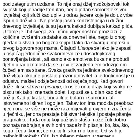
pod zategnutim uzdama. To nije onaj džejmsdžojsovski tok
svijesti koji je radije trenutan, nego jedan samorefleksivni
izvještaj koji služi kao upliv u odraz jezera koje je do uz vrbe
ispunio doživljaj. Ne postoji jasna konzistencija u dužini
dnevnog izvještaja, ta su jezera katkad dublja a katkad plića.
U tome je i bit svega, za Ličinu vrijednost ne proizlazi iz
količine izvršenih zadataka sa dnevne liste, nego iz onog
gledanja stvari po bogznakojiput tako da stvaraju impresiju
prvog izgovorenog mama. Čitajući
Listopade
lako je zapasti
u osjećaj jednolične svakodnevnice i dosadnjikavog
ponavljanja istosti, ali samo ako emotivna buka ne probudi
djetinju radoznalost da se u cvijet zagleda em odozgo em
čučeći em sa strane. Svaka gradivna jedinica svakodnevnog
doživljaja okoline postaje prozor u novitet, a jednoličnost je u
odustvu mašte i odsječenosti od osjećajnog. Kad govori
duže, ili se
skriva u pisanju,
ili osjeti onaj drajv koji svakome
piscu tek tako iznenada doleti i spusti se u dlan kao dar
božiji. Kad je kratak, onda ili je bolan ili sumoran, ali
istovremeno iskren i ogoljen. Takav ton ima moć da preobrazi
riječ i ona se više ne može razumijevati provjerom značenja
u rječniku, jer ona prestaje biti stvar leksike i postaje pitanje
pragmatike. Tada onaj koji pažljivo sluša može čuti dobro
poznata nabrajanja svih onih padežnih pitanja: ko, šta, što,
koga, čega, kome, čemu, oj ti, s kim i o kome. Od svih je
najbolniji vokativ. Oj ti, izgubljeno mjesto u vremenu.