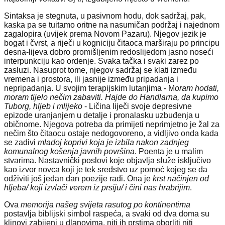
Sintaksa je stegnuta, u pasivnom hodu, dok sadržaj, pak,
kaska pa se tuitamo oritne na nasumičan podržaj i najednom
zagalopira (uvijek prema Novom Pazaru). Njegov jezik je
bogat i čvrst, a riječi u kogniciju čitaoca marširaju po principu
desna-lijeva dobro promišljenim redoslijedom jasno noseći
interpunkciju kao ordenje. Svaka tačka i svaki zarez po
zasluzi. Nasuprot tome, njegov sadržaj se klati između
vremena i prostora, ili jasnije između pripadanja i
nepripadanja. U svojim terapijskim lutanjima - M
oram hodati,
moram tijelo nečim zabaviti. Hajde do Handlarna, da kupimo
Tuborg, hljeb i mlijeko
- Ličina liječi svoje depresivne
epizode uranjanjem u detalje i pronalasku uzbuđenja u
običnome. Njegova potreba da primijeti neprimjetno je žal za
nečim što čitaocu ostaje nedogovoreno, a vidljivo onda kada
se zadivi
mladoj koprivi koja je izbila nakon zadnjeg
komunalnog košenja javnih površina
. Poenta je u malim
stvarima. Nastavnički poslovi koje objavlja služe isključivo
kao izvor novca koji je tek sredstvo uz pomoć kojeg se da
odživiti još jedan dan poezije radi. Ona je
krst načinjen od
hljeba/ koji izvlači verem iz prsiju/ i čini nas hrabrijim
.
Ova
memorija našeg svijeta rasutog po kontinentima
postavlja biblijski simbol raspeća, a svaki od dva doma su
klinovi zabijeni u dlanovima, niti ih prstima obgrliti niti