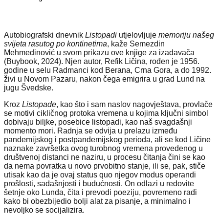
Autobiografski dnevnik
Listopadi
utjelovljuje
memoriju našeg
svijeta rasutog po kontinetima
, kaže Semezdin
Mehmedinović u svom prikazu ove knjige za izadavača
(Buybook, 2024). Njen autor, Refik Ličina, rođen je 1956.
godine u selu Radmanci kod Berana, Crna Gora, a do 1992.
živi u Novom Pazaru, nakon čega emigrira u grad Lund na
jugu Švedske.
Kroz
Listopade
, kao što i sam naslov nagovještava, provlače
se motivi cikličnog protoka vremena u kojima ključni simbol
dobivaju biljke, posebice listopadi, kao naš svagdašnji
momento mori. Radnja se odvija u prelazu između
pandemijskog i postpandemijskog perioda, ali se kod Ličine
naznake završetka ovog turobnog vremena provedenog u
društvenoj distanci ne naziru, u procesu čitanja čini se kao
da nema povratka u novo prvobitno stanje, ili se, pak, stiče
utisak kao da je ovaj status quo njegov modus operandi
prošlosti, sadašnjosti i budućnosti. On odlazi u redovite
šetnje oko Lunda, čita i prevodi poeziju, povremeno radi
kako bi obezbijedio bolji alat za pisanje, a minimalno i
nevoljko se socijalizira.