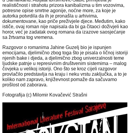
realističnost i strahotu prizora kanibalizma u tim vozovima,
potresne opise smrtne agonije, noćne more, za koje je
autorka potvrdila da ih je pronašla u arhivima,
dokumentovane, kao priče preživjele djece. Međutim, kako
ističe, ovaj roman nije napisala da bi ga čitaoci doživjeli kao
horor, već je zadatak ovog romana da izazove saosjećanje
sa žrtvama tog vremena.
Razgovor o romanima Jahine Guzelj bio je ispunjen
emocijama, djelimično zbog toga što je pisala o ličnoj istoriji
njenih bake i djeda, a djelimično zbog univerzalnosti teme
ljudske patnje u represivnim društvenim sistemima – malog
čovjeka u velikoj istoriji. Ono što se kroz cijeli razgovor
provlačilo predstavlja na kraju i neku vrstu zaključka, a to je
koliko nam zapravo, književnost pomaže da sačuvamo
prošlost od zaborava.
Fotografija (c) Milomir Kovačević Strašni