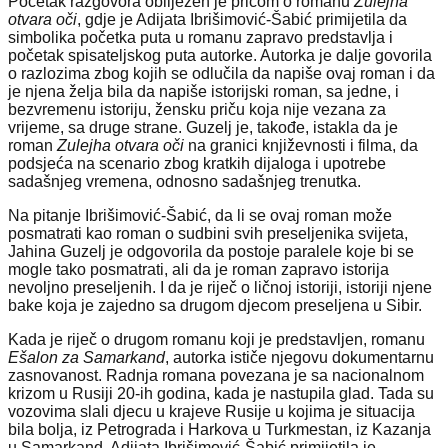
Početak razgovora obilježen je pričom o romanu
Zulejha
otvara oči
, gdje je Adijata Ibrišimović-Šabić primijetila da
simbolika početka puta u romanu zapravo predstavlja i
početak spisateljskog puta autorke. Autorka je dalje govorila
o razlozima zbog kojih se odlučila da napiše ovaj roman i da
je njena želja bila da napiše istorijski roman, sa jedne, i
bezvremenu istoriju, žensku priču koja nije vezana za
vrijeme, sa druge strane. Guzelj je, takođe, istakla da je
roman
Zulejha otvara oči
na granici književnosti i filma, da
podsjeća na scenario zbog kratkih dijaloga i upotrebe
sadašnjeg vremena, odnosno sadašnjeg trenutka.
Na pitanje Ibrišimović-Šabić, da li se ovaj roman može
posmatrati kao roman o sudbini svih preseljenika svijeta,
Jahina Guzelj je odgovorila da postoje paralele koje bi se
mogle tako posmatrati, ali da je roman zapravo istorija
nevoljno preseljenih. I da je riječ o ličnoj istoriji, istoriji njene
bake koja je zajedno sa drugom djecom preseljena u Sibir.
Kada je riječ o drugom romanu koji je predstavljen, romanu
Ešalon za Samarkand
, autorka ističe njegovu dokumentarnu
zasnovanost. Radnja romana povezana je sa nacionalnom
krizom u Rusiji 20-ih godina, kada je nastupila glad. Tada su
vozovima slali djecu u krajeve Rusije u kojima je situacija
bila bolja, iz Petrograda i Harkova u Turkmestan, iz Kazanja
u Samarkand. Adijata Ibrišimović-Šabić primijetila je