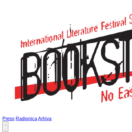
Press
Radionica
Arhiva