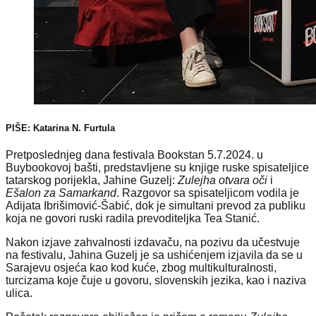
PIŠE: Katarina N. Furtula
Pretposlednjeg dana festivala Bookstan 5.7.2024. u
Buybookovoj bašti, predstavljene su knjige ruske spisateljice
tatarskog porijekla, Jahine Guzelj:
Zulejha otvara oči
i
Ešalon za Samarkand
. Razgovor sa spisateljicom vodila je
Adijata Ibrišimović-Šabić, dok je simultani prevod za publiku
koja ne govori ruski radila prevoditeljka Tea Stanić.
Nakon izjave zahvalnosti izdavaču, na pozivu da učestvuje
na festivalu, Jahina Guzelj je sa ushićenjem izjavila da se u
Sarajevu osjeća kao kod kuće, zbog multikulturalnosti,
turcizama koje čuje u govoru, slovenskih jezika, kao i naziva
ulica.